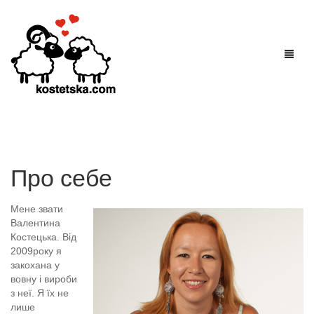
Взуття
Про себе
Одяг
Черевики
Мене звати
Шапки
Сапоги
Джемпери
Валентина
Костецька. Від
2009року я
Аксесуари
Дитяче взуття
Жакети
закохана у
вовну і вироби
Контакти
Капці
Жилети
Брошки
з неї. Я їх не
лише