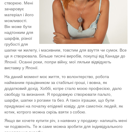
Туфлі
Пальто
Сумки
Cart
0
створюю. Мені
зачаровує
Сукні
Шарфи
матеріал і його
можливості.
Він може бути
Спідниці
Шовкові шарфи
надтонким для
Про мене
Майстер-класи
Статті про вовну
шарфів, різної
грубості для
шапки чи жилету, і масивним, товстим для взуття чи сумок. Все
це я створювала. Більше тисячі виробів, покупці від Канади до
Японії. Осанні роки, попри війну, мої ляльки відвідують
виставку у Японії.
На даний момент моє життя, то волонтерство, робота
найманим працівником за стабільні гроші, і вовна, як
додатковий дохід. Хоббі, котре стало моєю професією, дало
свободу та визнання. Я продовжую створювати пальто,
шарфи, шапки з рогами та без. А такох іграшки, що були
придумані на початку епідемії ковіду, для самотніх людей, як
котик, котрого можна скрізь взяти з собою.
Якщо ви хочете купити річ, з наявних у продажу- напишіть мені
чи подзвоніть. Те ж саме можна зробити для індивідуального