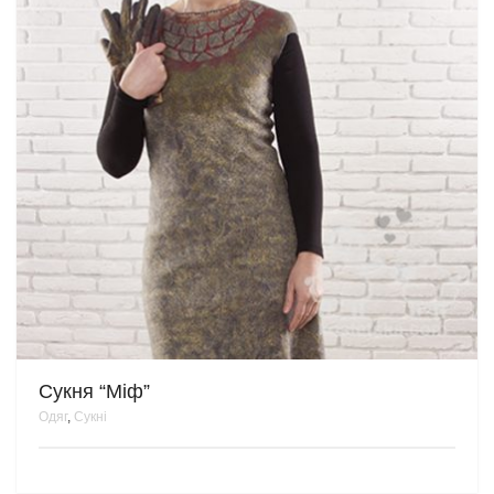
Сукня “Міф”
Одяг
,
Сукні