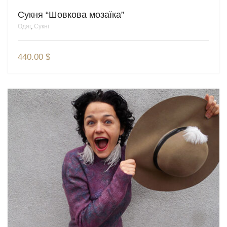
Сукня “Шовкова мозаїка”
Одяг
,
Сукні
440.00
$