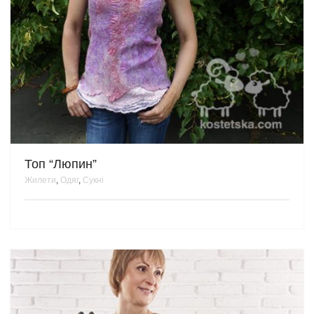
Топ “Люпин”
Жилети
,
Одяг
,
Сукні