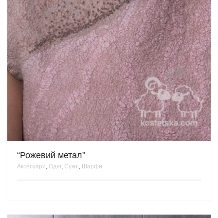
“Рожевий метал”
Аксесуари
,
Одяг
,
Сукні
,
Шарфи