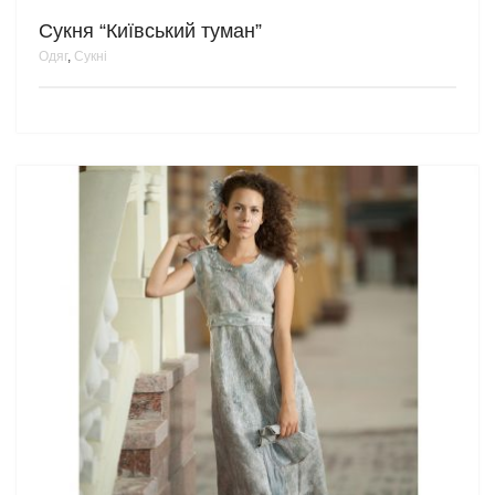
Сукня “Київський туман”
Одяг
,
Сукні