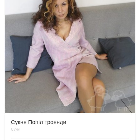
Сукня Попіл троянди
Сукні