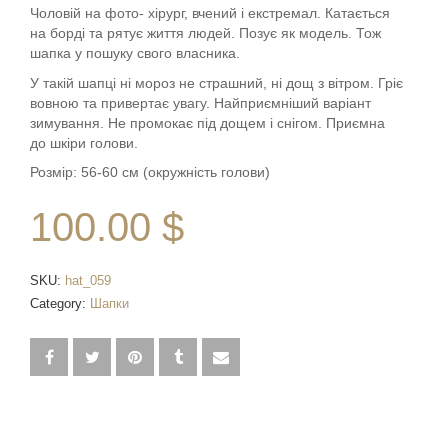
Чоловій на фото- хірург, вчений і екстремал. Катається
на борді та рятує життя людей. Позує як модель. Тож
шапка у пошуку свого власника.
У такій шапці ні мороз не страшний, ні дощ з вітром. Гріє
вовною та привертає увагу. Найприємніший варіант
зимування. Не промокає під дощем і снігом. Приємна
до шкіри голови.
Розмір: 56-60 см (окружність голови)
100.00
$
SKU:
hat_059
Category:
Шапки