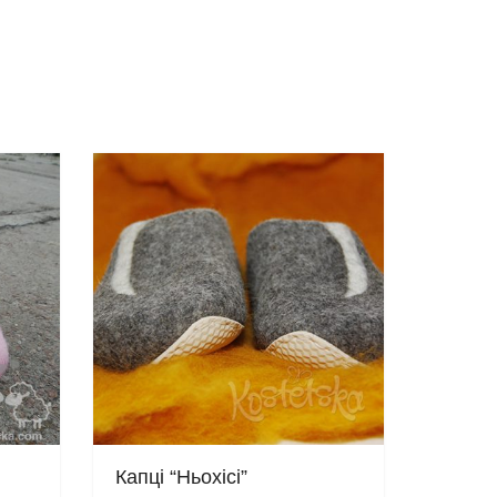
Капці “Ньохісі”