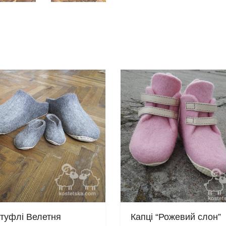
туфлі Велетня
Капці “Рожевий слон”