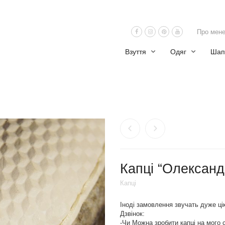
Про мен
Взуття
Одяг
Шап
Капці “Олександ
Капці
Іноді замовлення звучать дуже ці
Дзвінок:
-Чи Можна зробити капці на мого 