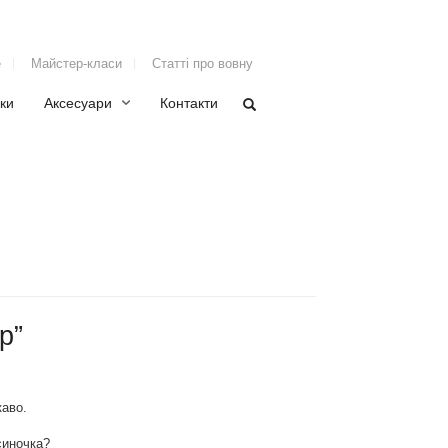
е
Майстер-класи
Статті про вовну
ки
Аксесуари
Контакти
р”
каво.
синочка?