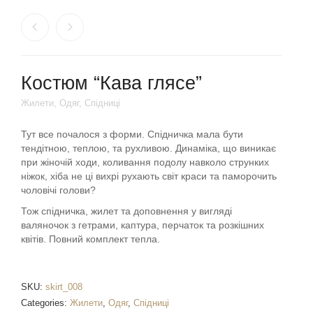
Костюм “Кава глясе”
Жилети
,
Одяг
,
Спідниці
Тут все почалося з форми. Спідничка мала бути
тендітною, теплою, та рухливою. Динаміка, що виникає
при жіночій ходи, коливання подолу навколо струнких
ніжок, хіба не ці вихрі рухають світ краси та паморочить
чоловічі голови?
Тож спідничка, жилет та доповнення у вигляді
валяночок з гетрами, каптура, перчаток та розкішних
квітів. Повний комплект тепла.
SKU:
skirt_008
Categories:
Жилети
,
Одяг
,
Спідниці