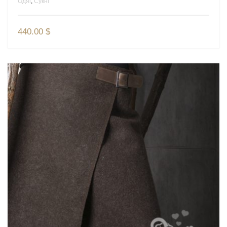
Одяг
,
Сукні
440.00
$