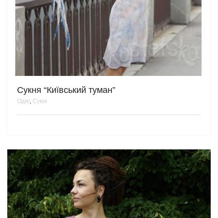
Сукня “Київський туман”
Одяг
,
Сукні