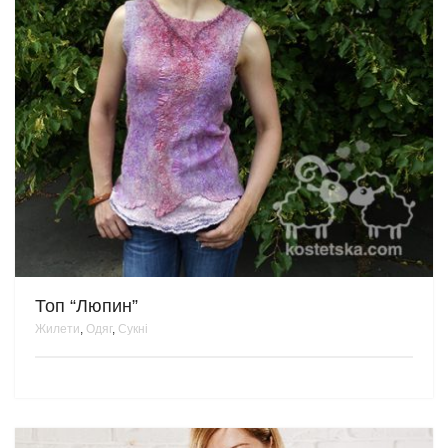
Топ “Люпин”
Жилети
,
Одяг
,
Сукні