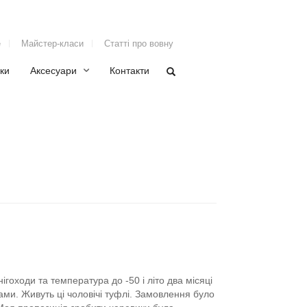
е
Майстер-класи
Статті про вовну
ки
Аксесуари
Контакти
нігоходи та температура до -50 і літо два місяці
ами.
Живуть ці чоловічі туфлі.
Замовлення було