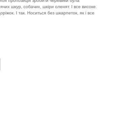
Моя пропозиція зробити черевики була
нячих шкур, собачих, шкіри оленят.
І все високе.
оріжок.
І так.
Носиться без шкарпеток, як і все