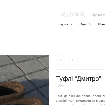
Про мен
Взуття
Одяг
Шап
Туфлі “Дмитро”
Туфлі
Там, де північне сяйво, олені, с
з озвірілими комарами та мошк