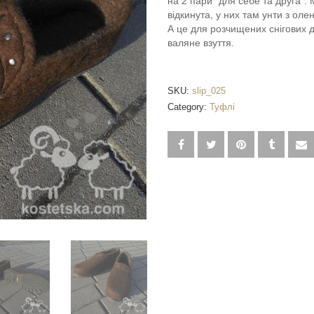
на 2 пари “для себе та друга”.
відкинута, у них там унти з оле
А це для розчищених снігових д
валяне взуття.
SKU:
slip_025
Category:
Туфлі