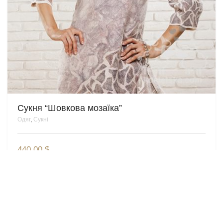
Сукня “Шовкова мозаїка”
Одяг
,
Сукні
440.00
$
© Valentyna Kostetska