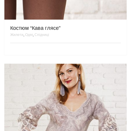
Костюм “Кава глясе”
Жилети
,
Одяг
,
Спідниці