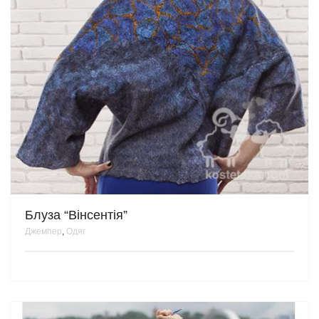
Блуза “Вінсентія”
Джемпер
,
Одяг