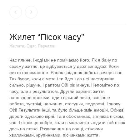
Жилет “Пісок часу”
Жилети
,
Одяг
,
Перчатки
Час плине. Іноді ми не помічаємо його. Як я бачу по
своєму життю, це відбувається у двох випадках. Коли
життя одноманітне. Ранок-сніданок-робота-вечеря-сон.
Так буває, коли є мета і ти йдеш до неї настирливо,
сильно, рішуче. І раптом Ой! рік минув. Непомітно по
часу, але з результатом. Другий варіант: життя
наповнене подіями, один вільний вечір, все інше
робота, зустрічі, навчання, стосунки, подорожі. І знову
ОЙ! Результати інші, та було більше змін емоцій. Обидві
дороги однаково вірні. Та в обох минає, зпливає піском,
час. І як же це добре, коли є можливість цідити той пісок
десь на пляжі. Розпеченим на сонці, стікаючи
хвилинками, крупинками, пісчинками життя.