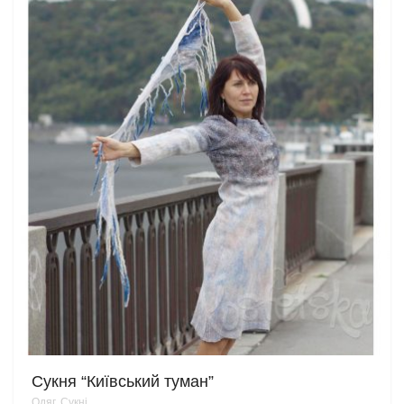
Сукня “Київський туман”
Одяг
,
Сукні